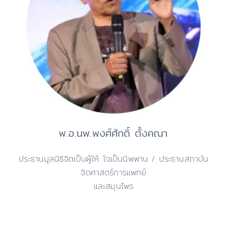
พ.อ.นพ.พงศ์ศักดิ์ ตั้งคณา
ประธานมูลนิธิจิตเป็นผู้ให้ ใจเป็นนิพพาน / ประธานสถาบัน
จิตศาสตร์การแพทย์
และสมุนไพร