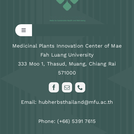
Toggle
Navigation
Research
Medicinal Plants Innovation Center of Mae
Fah Luang University
333 Moo 1, Thasud, Muang, Chiang Rai
Training program
571000
News & Activity
Email: hubherbsthailand@mfu.ac.th
About us
Phone: (+66) 5391 7615
FAQs