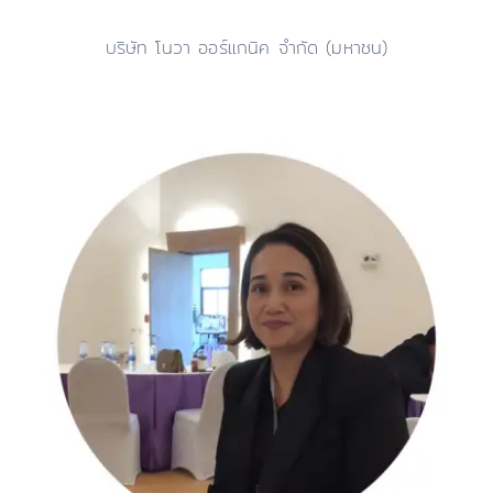
บริษัท โนวา ออร์แกนิค จำกัด (มหาชน)