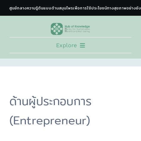
Skip
to
content
Explore
HOME
EXPERT CONSORTIUM
TRAINING PROGRAM
ด้านผู้ประกอบการ
NEWS & ACTIVITY
DOCUMENTS
(Entrepreneur)
COLLABORATION
ABOUT US