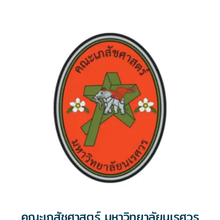
คณะเภสัชศาสตร์ มหาวิทยาลัยนเรศวร