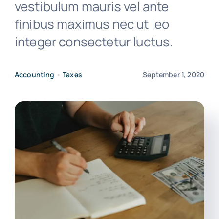
vestibulum mauris vel ante
finibus maximus nec ut leo
News
integer consectetur luctus.
Free Consultation
Accounting
•
Taxes
September 1, 2020