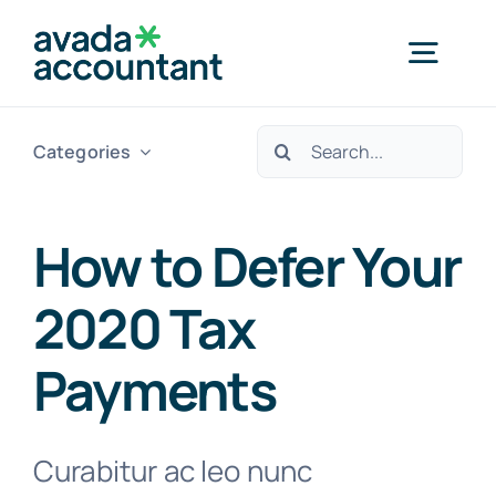
Skip
to
Togg
content
Navig
Search
Categories
Home
for:
Services
How to Defer Your
2020 Tax
Industries
Payments
Resources
Curabitur ac leo nunc
About Us