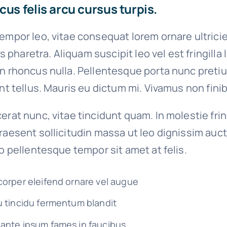
cus felis arcu cursus turpis.
empor leo, vitae consequat lorem ornare ultrici
ies pharetra. Aliquam suscipit leo vel est fringilla
on rhoncus nulla. Pellentesque porta nunc preti
unt tellus. Mauris eu dictum mi. Vivamus non finib
erat nunc, vitae tincidunt quam. In molestie fri
raesent sollicitudin massa ut leo dignissim auct
io pellentesque tempor sit amet at felis.
corper eleifend ornare vel augue
u tincidu fermentum blandit
ante ipsum fames in faucibus