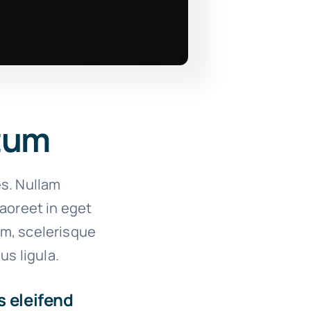
ctum
es. Nullam
 laoreet in eget
um, scelerisque
us ligula.
s eleifend