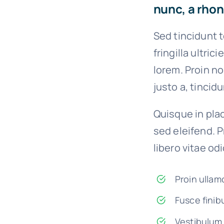
nunc, a rhon
Sed tincidunt t
fringilla ultric
lorem. Proin n
justo a, tincid
Quisque in plac
sed eleifend. P
libero vitae od
Proin ullam
Fusce finib
Vestibulum 