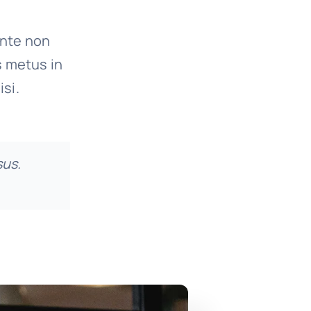
ante non
s metus in
isi.
sus.