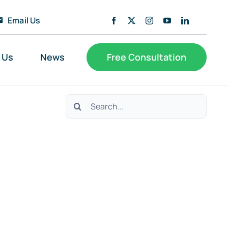
Email Us
 Us
News
Free Consultation
Search
for: