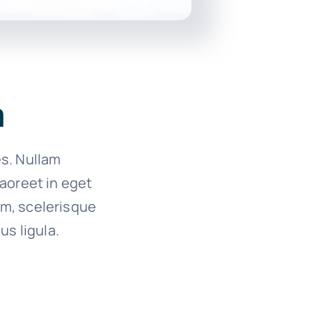
a
es. Nullam
 laoreet in eget
um, scelerisque
us ligula.