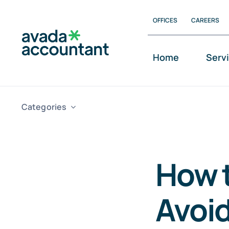
Skip
OFFICES
CAREERS
to
content
Home
Serv
Categories
How t
Avoid