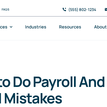
(555) 802-1234
FAQS
ices
Industries
Resources
About
o Do Payroll And
 Mistakes