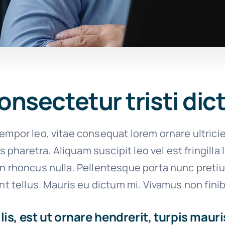
onsectetur tristi di
empor leo, vitae consequat lorem ornare ultrici
ies pharetra. Aliquam suscipit leo vel est fringilla
on rhoncus nulla. Pellentesque porta nunc preti
unt tellus. Mauris eu dictum mi. Vivamus non finib
is, est ut ornare hendrerit, turpis mauri