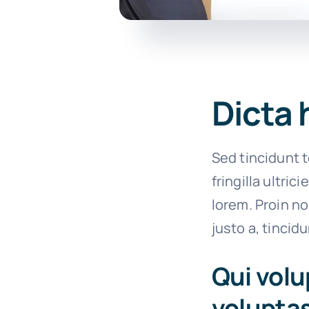
Dicta 
Sed tincidunt t
fringilla ultric
lorem. Proin n
justo a, tincid
Qui volu
voluptas