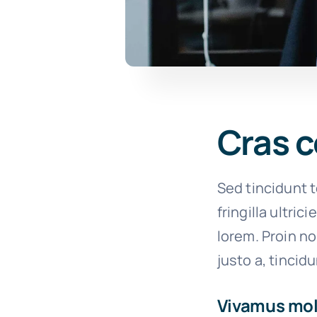
Cras c
Sed tincidunt t
fringilla ultric
lorem. Proin n
justo a, tincid
Vivamus moll