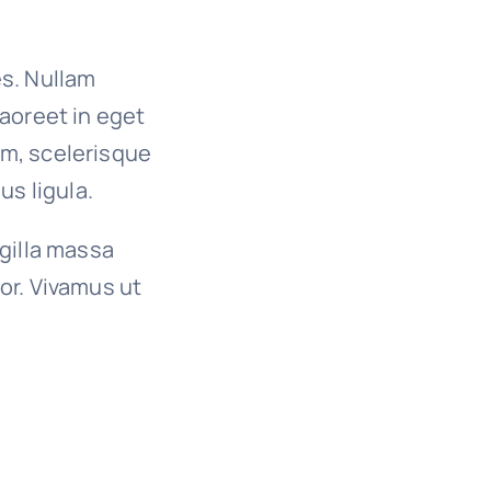
es. Nullam
 laoreet in eget
um, scelerisque
us ligula.
ngilla massa
or. Vivamus ut