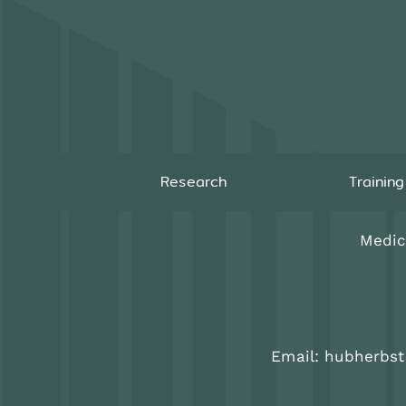
Research
Trainin
Medic
Email: hubherbs